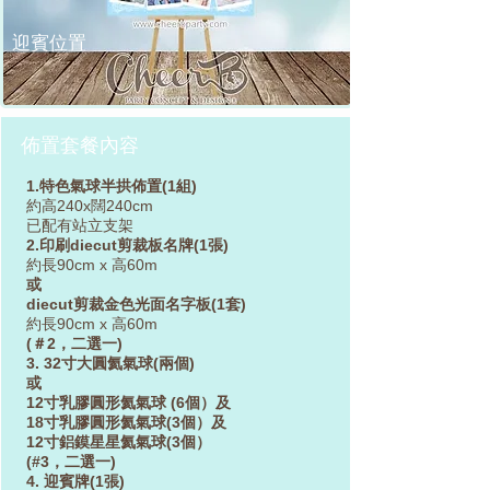
​迎賓位置
佈置套餐內容
1.特色氣球半拱佈置(1組)
約高240x闊240cm
已配有站立支架
2.印刷diecut剪裁板名牌(1張)
約長90cm x 高60m
或
diecut剪裁金色光面名字板(1套)
約長90cm x 高60m
(＃2，二選一)
3. 32寸大圓氦氣球(兩個)
或
12寸乳膠圓形氦氣球 (6個）及
18寸乳膠圓形氦氣球(3個）及
12寸鋁鏌星星氦氣球(3個）
(#3，二選一)
4. 迎賓牌(1張)