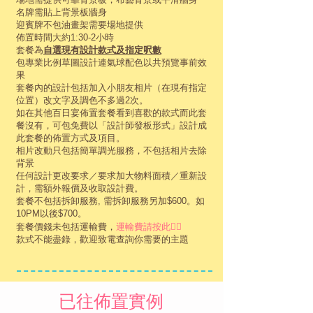
名牌需貼上背景板牆身
迎賓牌不包油畫架需要場地提供
佈置時間大約1:30-2小時
套餐為
自選現有設計款式及指定呎數
包專業比例草圖設計連氣球配色以共預覽事前效
果
套餐內的設計包括加入小朋友相片（在現有指定
位置）改文字及調色不多過2次。
如在其他百日宴佈置套餐看到喜歡的款式而此套
餐沒有，可包免費以「設計師發板形式」設計成
此套餐的佈置方式及項目。
相片改動只包括簡單調光服務，不包括相片去除
背景
任何設計更改要求／要求
加大物料面積／重新設
計，
需額外報價及收取設計費。
套餐不包括拆卸服務, 需拆卸服務另加$600。如
10PM以後$700。
套餐價錢未包括運輸費，
運輸費請按此👉🏻
款式不能盡錄，歡迎致電查詢你需要的主題
已往佈置實例