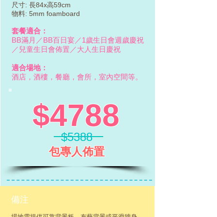
尺寸: 長84x高59cm
物料: 5mm foamboard
套餐適合：
BB滿月／BB百日宴／1歲生日會週歲慶祝
／兒童生日會佈置／大人生日慶祝
適合場地：
酒店，酒樓，餐廳，會所，室內空間等。
$4788
$5388
包專人佈置
備注
場地需提供可靠背景板，布藝背景或平滑牆身