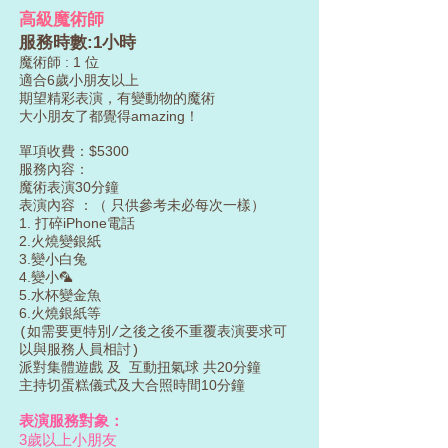
高級魔術師
服務時數:1小時
魔術師 : 1 位
適合6歲小朋友以上
期望精彩表演，有變動物的魔術
都覺得amazing！
大小朋友了
單項收費：$5300
服務內容：
魔術表演30分鐘
表演內容 ：（ 只供參考未必每次一樣）
1.⁠ ⁠
打碎iPhone電話
2.火燒變銀紙
3.變小白兔
4.變小🦜
5.水杯變金魚
6.火燒銀紙等
(如需要更特別/之後之後不重覆表演要求可
以與服務人員相討)
派對集體遊戲 及 互動扭氣球 共20分鐘
主持切蛋糕儀式及大合照時間10分鐘
表演服務對象：
​3歲以上小朋友