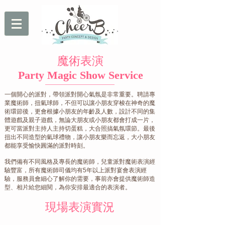
魔術表演
Party Magic Show Service
一個開心的派對，帶領派對開心氣氛是非常重要。聘請專
業魔術師，扭氣球師，不但可以讓小朋友穿梭在神奇的魔
術環節後，更會根據小朋友的年齡及人數，設計不同的集
體遊戲及親子遊戲，無論大朋友或小朋友都會打成一片，
更可當派對主持人主持切蛋糕，大合照搞氣氛環節。最後
扭出不同造型的氣球禮物，讓小朋友樂而忘返，大小朋友
都能享受愉快圓滿的派對時刻。
我們備有不同風格及專長的魔術師，兒童派對魔術表演經
驗豐富，所有魔術師司儀均有5年以上派對宴會表演經
驗，服務員會細心了解你的需要，事前亦會提供魔術師造
型、相片給您細閱，為你安排最適合的表演者。
現場表演實況