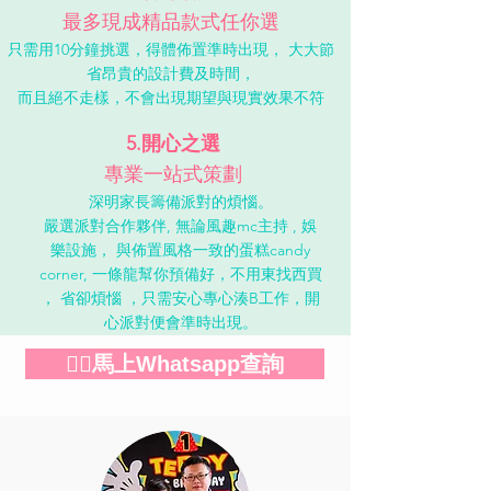
最多現成精品款式任你選
只需用10分鐘挑選，得體佈置準時出現， 大大節
省昂貴的設計費及時間，
而且絕不走樣，不會出現期望與現實效果不符
5.開心之選
專業一站式策劃
深明家長籌備派對的煩惱。
嚴選派對合作夥伴, 無論風趣mc主持 , 娛
樂設施， 與佈置風格一致的蛋糕candy
corner, 一條龍幫你預備好，不用東找西買
， 省卻煩惱 ，只需安心專心湊B工作，開
心派對便會準時出現。
👉🏻馬上Whatsapp查詢