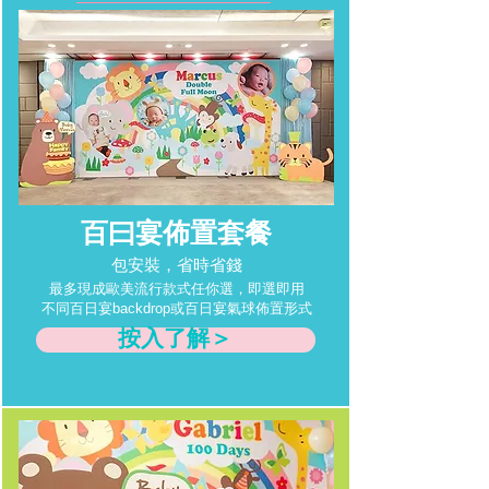
百曰宴佈置套餐
包安裝，省時省錢
最多現成歐美流行款式任你選，即選即用
不同百日宴backdrop或百日宴氣球佈置形式
按入了解＞