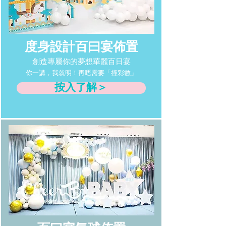
度身設計百曰宴佈置
創造專屬你的夢想華麗百日宴
你一講，我就明！再唔需要「撞彩數」
按入了解＞