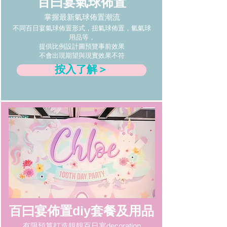
百曰宴氣球佈置
掌握最新氣球佈置潮流
不同百日宴氣球佈置形式，扭氣球佈置，氫氣球
用品等，
提供比例設計圖預覽事前效果
不會出現期望與現實效果不符
按入了解＞
百曰宴佈置diy套餐及用品
有限預算打造靚靚百日宴decoration