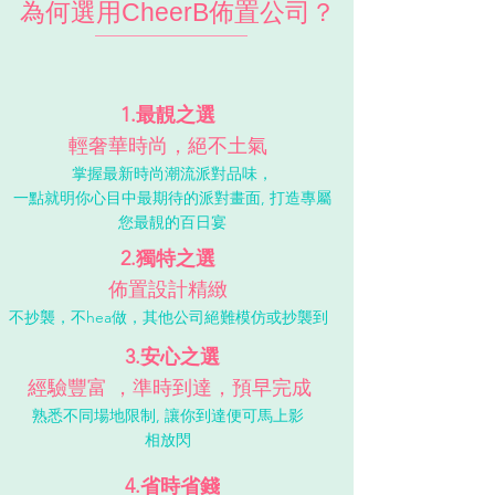
為何選用CheerB佈置公司？
1.最靚之選
輕奢華時尚，絕不土氣
掌握最新時尚潮流派對品味，
一點就明你心目中最期待的派對畫面, 打造專屬
您最靚的百日宴
2.獨特之選
佈置設計精緻
不抄襲，不hea做，其他公司絕難模仿或抄襲到
3.安心之選
經驗豐富 ，準時到達，預早完成
熟悉不同場地限制, 讓你到達便可馬上影
相放閃
4.省時省錢