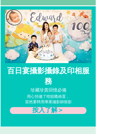
百日宴攝影攝錄及印相服
務
珍藏珍貴回憶必備
用心預備了咁靚嘅佈置，
當然要聘用專業攝影師留影
按入了解＞