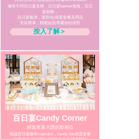
備有不同百日宴名牌，百日宴banner海報，百日
宴裝飾，
百日宴氣球，派對diy佈置套餐及用品
安裝簡單，輕鬆組裝專屬你的派對
按入了解＞
百日宴Candy Corner
締造賓客大讚的影相位
無論百日宴曲奇cupcake，candy bar佈置套餐