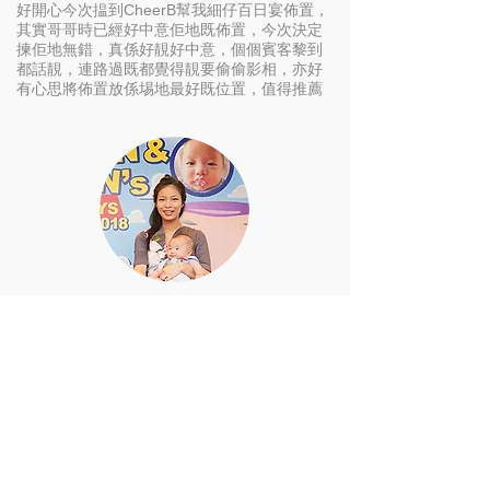
好開心今次揾到CheerB幫我細仔百日宴佈置，
其實哥哥時已經好中意佢地既佈置，今次決定
揀佢地無錯，真係好靚好中意，個個賓客黎到
都話靚，連路過既都覺得靚要偷偷影相，亦好
有心思將佈置放係埸地最好既位置，值得推薦
Wendy Yim
Thank you so much for putting together our
Toy Story themed 100 days decorations for
our twin boys! The decorations were exactly
as we wanted — thank you for being so
accommodating to our requests, the
photographer was really professional and
well-liked by all our guests and the onsite
photo developer team was very efficient!
Thank you again!