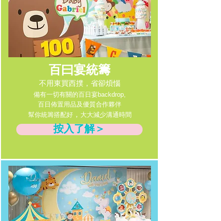
百曰宴統籌
不用東買西撲，省卻煩惱
備有一切有關的百日宴backdrop,
百日佈置用品及優質合作夥伴
，
幫你統籌搭配好
大大減少溝通時間
按入了解＞