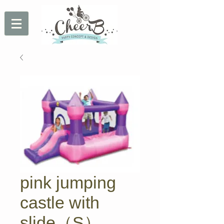
pink jumping
castle with
slide（S）