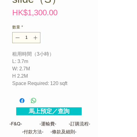
價
HK$1,300.00
格
數量
*
租用時間（3小時）
L: 3.7m
W: 2.7M
H 2.2M
Space Required: 120
sqft
馬上預定／查詢
-F&Q-
-運輸費-
-訂購流程-
-付款方法-
-條款及細則-