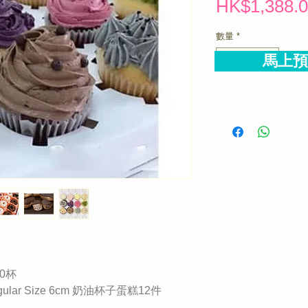
HK$1,388.
數量
*
馬上預
20杯
ular Size 6cm 奶油杯子蛋糕12件