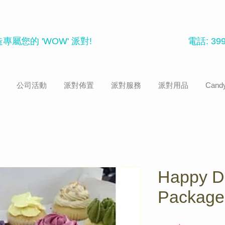
專屬您的 'WOW' 派對
!
電話: 399
公司活動
派對佈置
派對服務
派對用品
Candy
Happy D
Package