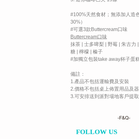
#100%天然食材；無添加人
30%）
#可選3款Buttercream口味
Buttercream口味
抹茶 | 士多啤梨 | 野莓 | 朱古力 |
糖 | 檸檬 | 榛子
#加獨立包裝take away杯子蛋
備註：
1.產品不包括運輸費及安裝
2.價格不包括桌上佈置用品及
3.可安排送到派對場地客戶提
-F&Q-
FOLLOW US