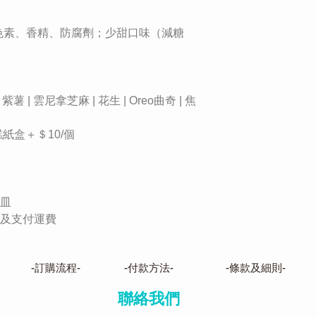
造色素、香精、防腐劑；少甜口味（減糖
 紫薯 | 雲尼拿芝麻 | 花生 | Oreo曲奇 | 焦
糕紙盒＋＄10/個
器皿
取及支付運費
-訂購流程-
-付款方法-
-條款及細則-
聯絡我們