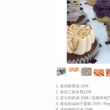
1. 迷你鮮果撻 20件
2. 迷你三色冬甩12件
3. 意大利奶凍 20杯 / 焦糖布甸
4. 迷你奶油杯子蛋糕 25件 / Reg
5. 迷你咖啡巴夫 15條