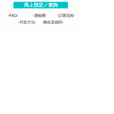
馬上預定／查詢
-F&Q-
-運輸費-
-訂購流程-
-付款方法-
-條款及細則-
聯絡我們
FOLLOW US
查詢辦工時間：
星期一至五
10 am - 7 pm
星期六
10 am - 2 pm