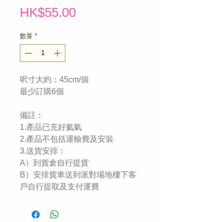
價
HK$55.00
格
數量
*
呎寸大約：45cm/個
最少訂購6個
備註：
1.產品已充好氦氣
2.產品不包括運輸費及安裝
3.送貨安排：
A）到貨倉自行提貨
B）安排貨車送到派對場地樓下客
戶自行提取及支付運費