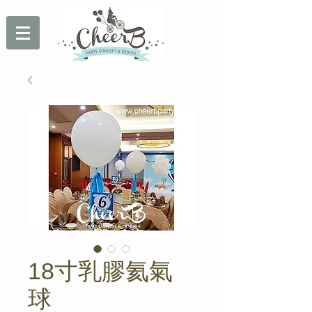
18寸乳膠氦氣
球