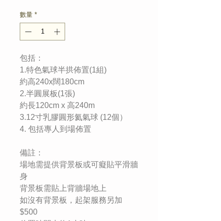
格
數量
*
包括：
1.特色氣球半拱佈置(1組)
約高240x闊180cm
2.半圓展板(1張)
約長120cm x 高240m
3.12寸乳膠圓形氦氣球 (12個）
4. 包括專人到場佈置
備註：
場地需提供背景板或可癡貼平滑牆
身
背景板需貼上背牆場地上
如沒有背景板，起架服務另加
$500