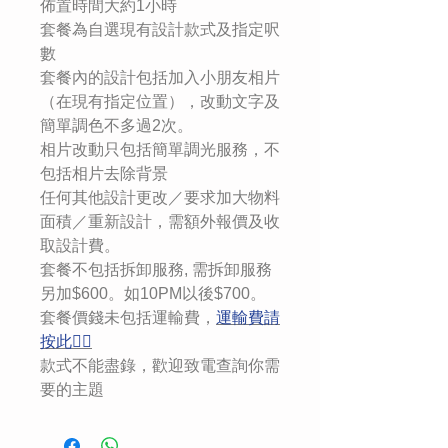
佈置時間大約1小時
套餐為自選現有設計款式及指定呎
數
套餐內的設計包括加入小朋友相片
（在現有指定位置），改動文字及
簡單調色不多過2次。
相片改動只包括簡單調光服務，不
包括相片去除背景
任何其他設計更改／要求加大物料
面積／重新設計，需額外報價及收
取設計費。
套餐不包括拆卸服務, 需拆卸服務
另加$600。如10PM以後$700。
套餐價錢未包括運輸費，
運輸費請
按此👉🏻
款式不能盡錄，歡迎致電查詢你需
要的主題