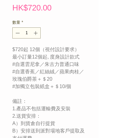
價
HK$720.00
格
數量
*
$720起 12個（視付設計要求）
最小訂量12個起, 度身設計款式
#自選雲尼拿／朱古力普通口味
#自選香蕉／紅絲絨／蘋果肉桂／
玫瑰伯爵茶＋＄20
#加獨立包裝紙盒＋＄10/個
備註：
1.產品不包括運輸費及安裝
2.送貨安排：
A）到貨倉自行提貨
B）安排送到派對場地客戶提取及