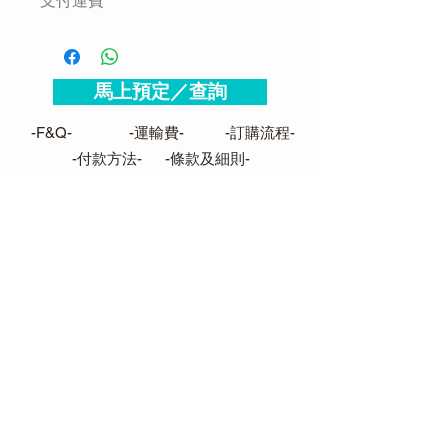
支付運費
馬上預定／查詢
-F&Q-
-運輸費-
-訂購流程-
-付款方法-
-條款及細則-
聯絡我們
FOLLOW US
查詢辦工時間：