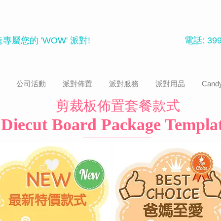
專屬您的 'WOW' 派對
!
電話: 399
公司活動
派對佈置
派對服務
派對用品
Candy
剪裁板佈置套餐款式
Diecut Board Package Templa